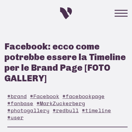
Facebook: ecco come
potrebbe essere la Timeline
per le Brand Page [FOTO
GALLERY]
#brand
#Facebook
#facebookpage
#fanbase
#MarkZuckerberg
#photogallery
#redbull
#timeline
#user