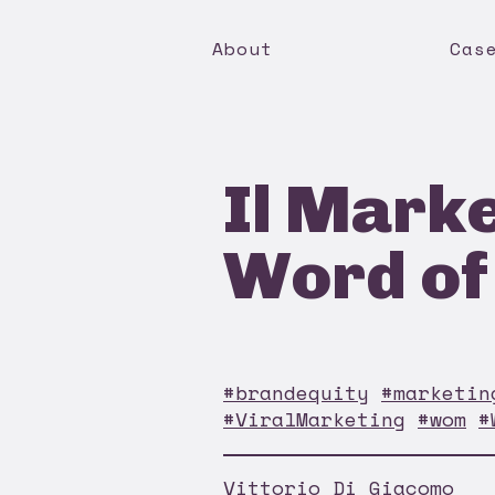
About
Cas
Il Marke
Word of
#brandequity
#marketin
#ViralMarketing
#wom
#
Vittorio Di Giacomo