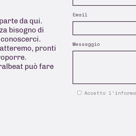
Email
parte da qui.
za bisogno di
a conoscerci.
Messaggio
tatteremo, pronti
roporre.
ralbeat può fare
Accetto l'
informa