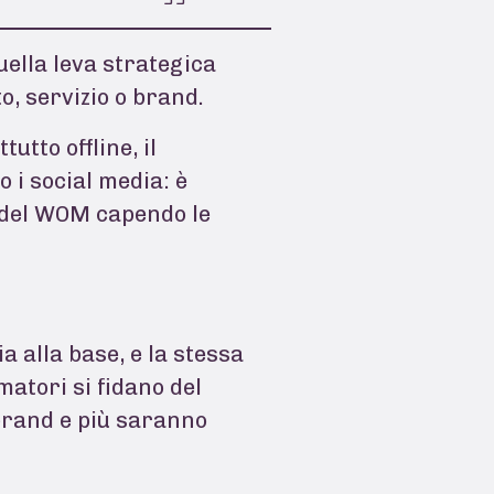
quella leva strategica
o, servizio o brand.
tto offline, il
 i social media: è
a del WOM capendo le
a alla base, e la stessa
matori si fidano del
 brand e più saranno