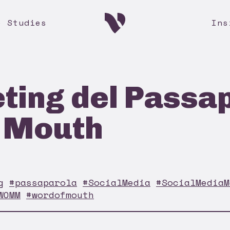
e Studies
Ins
ting del Passa
 Mouth
g
#passaparola
#SocialMedia
#SocialMediaM
WOMM
#wordofmouth