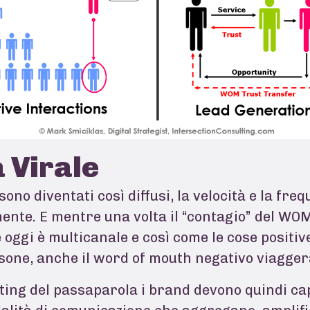
 Virale
ono diventati così diffusi, la velocità e la fr
nte. E mentre una volta il “contagio” del WO
oggi è multicanale e così come le cose positiv
rsone, anche il word of mouth negativo viaggerà
ing del passaparola i brand devono quindi capi