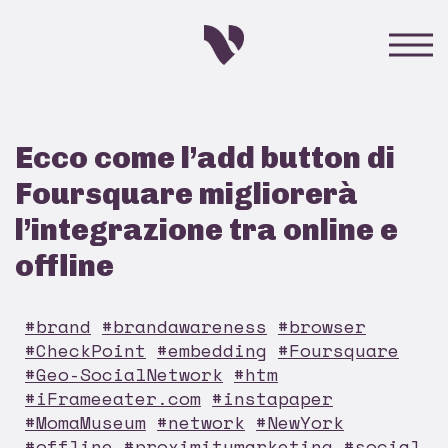
Ecco come l’add button di
Foursquare migliorerà
l’integrazione tra online e
offline
#brand
#brandawareness
#browser
#CheckPoint
#embedding
#Foursquare
#Geo-SocialNetwork
#htm
#iFrameeater.com
#instapaper
#MomaMuseum
#network
#NewYork
#offline
#proximitymarketing
#social