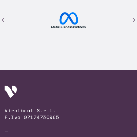
Viralbeat S.r.l.
P.Iva 07174730965
—