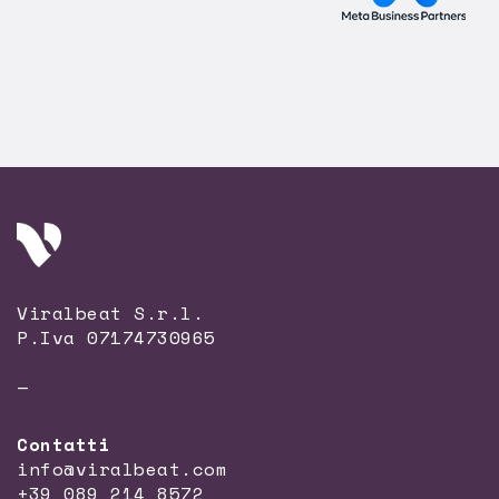
Viralbeat S.r.l.
P.Iva 07174730965
—
Contatti
info@viralbeat.com
+39 089 214 8572