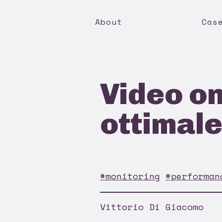
About
Cas
Video on
ottimal
#monitoring
#performan
Vittorio Di Giacomo