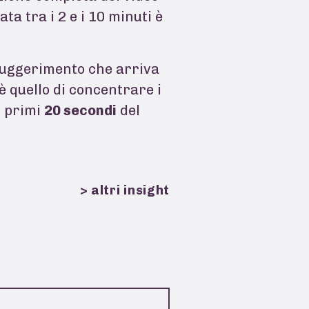
ata tra i 2 e i 10 minuti è
suggerimento che arriva
è quello di concentrare i
i primi
20 secondi
del
> altri insight