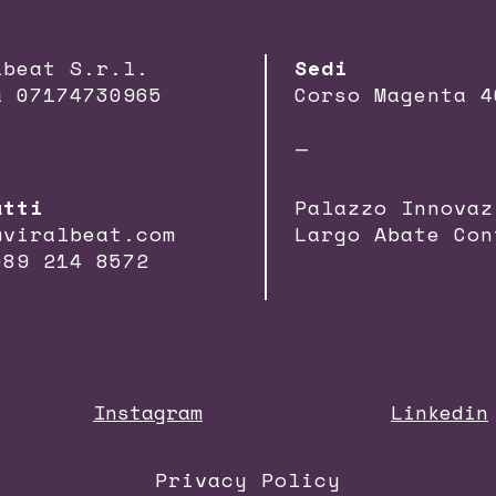
lbeat S.r.l.
Sedi
a 07174730965
Corso Magenta 4
—
atti
Palazzo Innovaz
@viralbeat.com
Largo Abate Con
089 214 8572
Instagram
Linkedin
Privacy Policy