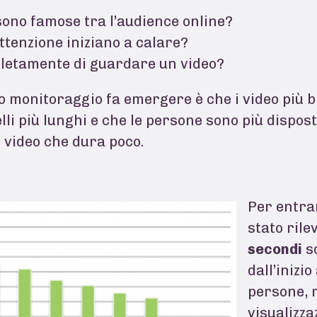
 sono famose tra l’audience online?
attenzione iniziano a calare?
etamente di guardare un video?
o monitoraggio fa emergere è che i video più 
elli più lunghi e che le persone sono più dispos
un video che dura poco.
Per entrar
stato rile
secondi
so
dall’inizio
persone, 
visualizza