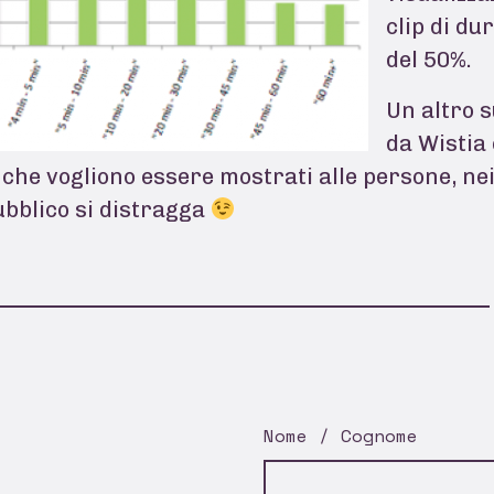
clip di dur
del 50%.
Un altro 
da Wistia 
 che vogliono essere mostrati alle persone, ne
pubblico si distragga
Nome / Cognome