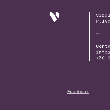
Vira
P.Iv
—
Cont
info
+39 
Facebook