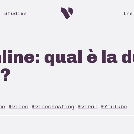
e Studies
Ins
line: qual è la 
e?
ce
#video
#videohosting
#viral
#YouTube