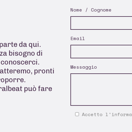
Nome / Cognome
Email
parte da qui.
za bisogno di
a conoscerci.
Messaggio
tatteremo, pronti
roporre.
ralbeat può fare
Accetto l'
informa