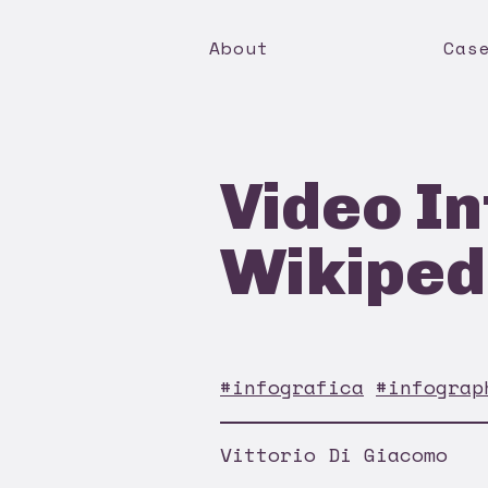
About
Cas
Video In
Wikiped
#infografica
#infograp
Vittorio Di Giacomo