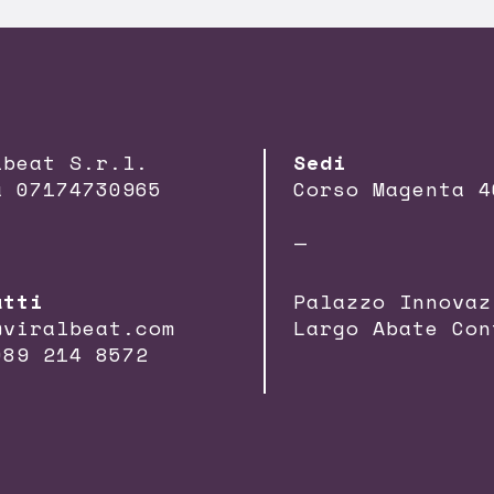
lbeat S.r.l.
Sedi
a 07174730965
Corso Magenta 4
—
atti
Palazzo Innovaz
@viralbeat.com
Largo Abate Con
089 214 8572