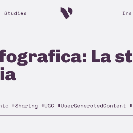
e Studies
Ins
fografica: La st
ia
hic
#Sharing
#UGC
#UserGeneratedContent
#