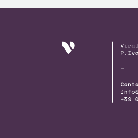
Vira
P.Iv
—
Cont
info
+39 