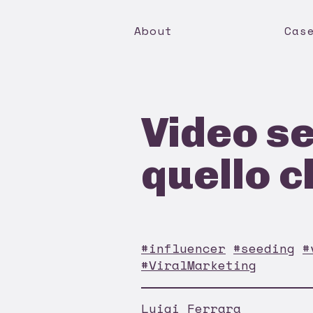
About
Cas
Video se
quello c
#influencer
#seeding
#
#ViralMarketing
Luigi Ferrara