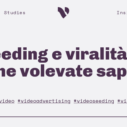
e Studies
Ins
eding e viralità
he volevate sa
video
#videoadvertising
#videoseeding
#vi