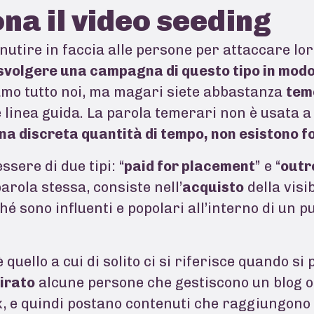
na il video seeding
tire in faccia alle persone per attaccare loro 
svolgere una campagna di questo tipo in modo
amo tutto noi, ma magari siete abbastanza
tem
 linea guida. La parola temerari non è usata a
 una discreta quantità di tempo, non esistono
essere di due tipi: “
paid for placement
” e “
outr
arola stessa, consiste nell’
acquisto
della visib
ché sono influenti e popolari all’interno di un p
 è quello a cui di solito ci si riferisce quando s
irato
alcune persone che gestiscono un blog 
k, e quindi postano contenuti che raggiungono