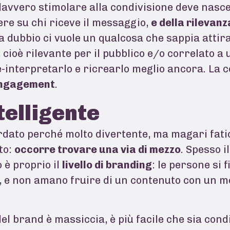
avvero stimolare alla condivisione deve nasc
re su chi riceve il messaggio,
e della rilevan
a dubbio ci vuole un qualcosa che sappia attira
 cioè rilevante per il pubblico e/o correlato a
re-interpretarlo e ricrearlo meglio ancora. La
ngagement
.
telligente
rdato perché molto divertente, ma magari fati
to:
occorre trovare una via di mezzo
. Spesso i
 è proprio il
livello di branding
: le persone si 
e, e non amano fruire di un contenuto con un m
el brand è massiccia, è più facile che sia cond