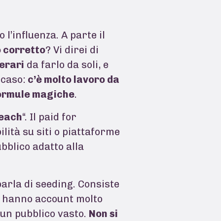
l’influenza. A parte il
 corretto
? Vi direi di
erari
da farlo da soli, e
 caso:
c’è molto lavoro da
 formule magiche
.
each
“. Il paid for
ilità su siti o piattaforme
ubblico adatto alla
i parla di seeding. Consiste
o hanno account molto
 un pubblico vasto.
Non si