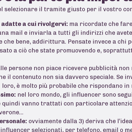
nel selezionare il tramite giusto per il vostro 
 adatte a cui rivolgervi:
ma ricordate che fare
na mail e inviarla a tutti gli indirizzi che avet
e che bene, addirittura. Pensate invece a chi 
to a ciò che state promuovendo e, soprattutt
alle persone non piace ricevere pubblicità non
e il contenuto non sia davvero speciale. Se inv
 loro, è molto più probabile che rispondano in
ssimo:
nel loro mondo, gli influencer sono segui
 e quindi vanno trattati con particolare attenz
lverone…
personale:
ovviamente dalla 3) deriva che l’idea
nfluencer selezionati, per telefono, email o me