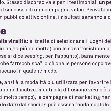
o. Stesso discorso vale per i testimonial,
un p
il successo di una campagna video. Provate i
n pubblico attivo online, i risultati saranno s
ne
lla viralità
: si tratta di selezionare i luoghi del
iù ne ha più ne metta) con le caratteristiche p
se si dice
seeding
, per l’appunto), banalmente 
che “attecchisca”, cioè che le persone dopo av
giscano in qualche modo.
e
, anzi è la modalità più utilizzata per favorire 
 anche il motivo: mentre la diffusione virale è
ci molto tempo), le campagne di marketing han
ale
dato dal seeding può essere fondamentale.