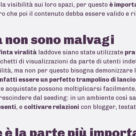
a visibilità sui loro spazi, per questo
è import
ro che poi il contenuto debba essere valido e r
a non sono malvagi
finta viralità
laddove siano state utilizzate
pra
chetti di visualizzazioni da parte di utenti ind
ilità, ma non per questo bisogna demonizzare l’
fatti essere un perfetto trampolino di lancio
te acquistate possono moltiplicarsi facilmente.
prescindere dal seeding: in un ambiente così s
senti
, e
coltivare relazioni
con blogger, testat
 è la parte più impor