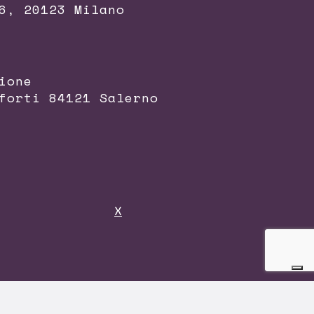
6, 20123 Milano
ione
forti 84121 Salerno
X