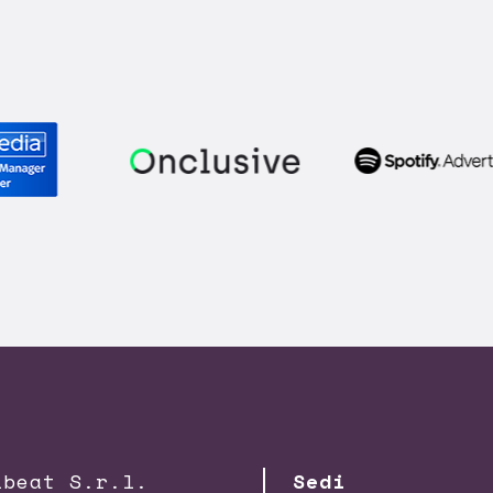
lbeat S.r.l.
Sedi