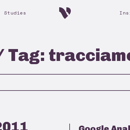
e Studies
Ins
/ Tag: traccia
2011
Google Analy