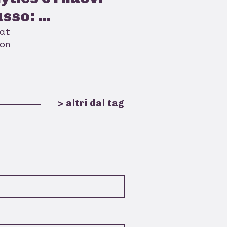
sso: ...
at
on
> altri dal tag