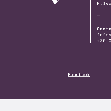
P.Iv
—
Cont
info
+39 
Facebook