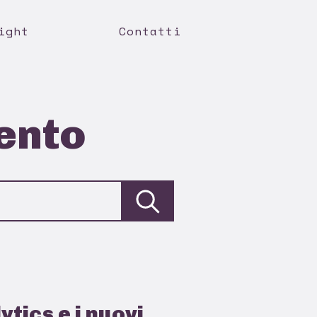
ight
Contatti
mento
tics e i nuovi