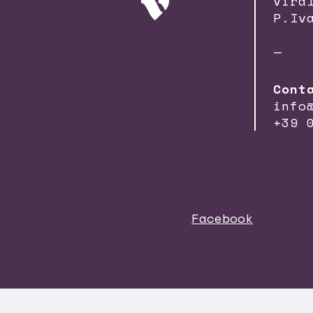
Vira
P.Iv
—
Cont
info
+39 
Facebook