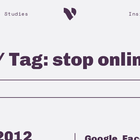
e Studies
Ins
/ Tag: stop onli
2012
Google, Fa