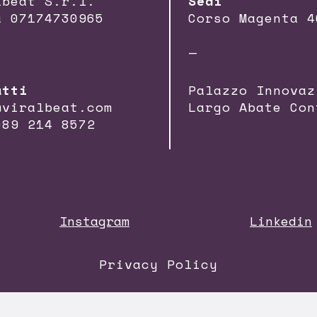
lbeat S.r.l.
Sedi
a 07174730965
Corso Magenta 4
—
atti
Palazzo Innovaz
@viralbeat.com
Largo Abate Con
089 214 8572
Instagram
Linkedin
Privacy Policy