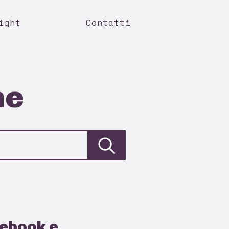
ight
Contatti
ne
cebook e