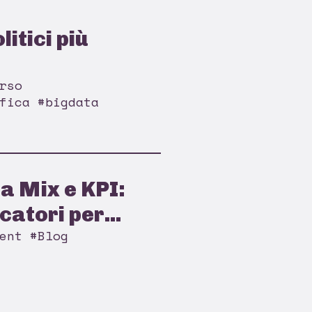
litici più
rso
fica #bigdata
a Mix e KPI:
catori per...
ent #Blog