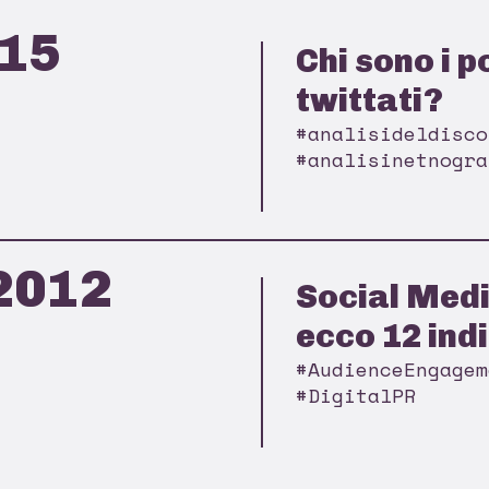
015
Chi sono i po
twittati?
#analisideldisco
#analisinetnogra
2012
Social Medi
ecco 12 indi
#AudienceEngagem
#DigitalPR