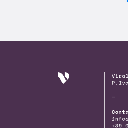
Vira
P.Iv
—
Cont
info
+39 