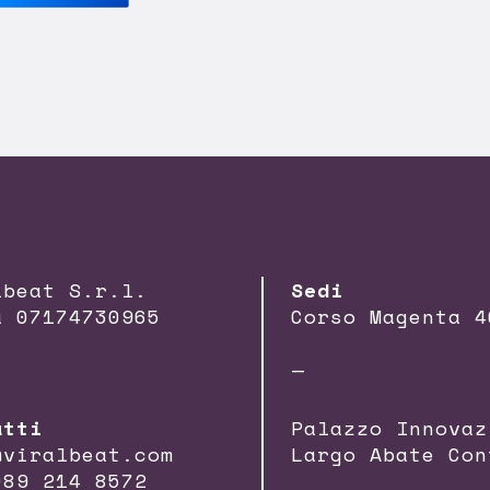
lbeat S.r.l.
Sedi
a 07174730965
Corso Magenta 4
—
atti
Palazzo Innovaz
@viralbeat.com
Largo Abate Con
089 214 8572