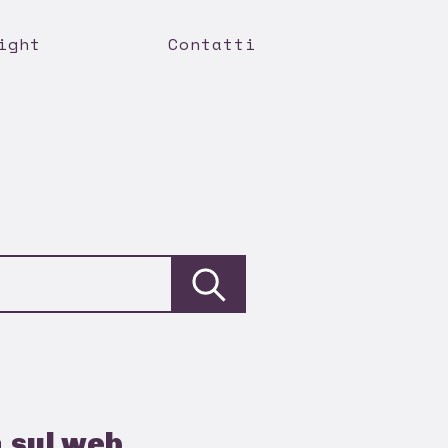
ight
Contatti
à sul web