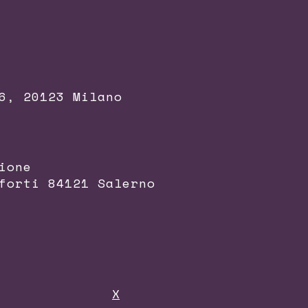
6, 20123 Milano
ione
forti 84121 Salerno
X