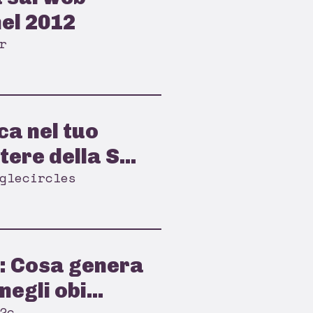
el 2012
r
ca nel tuo
tere della S...
glecircles
: Cosa genera
egli obi...
2c