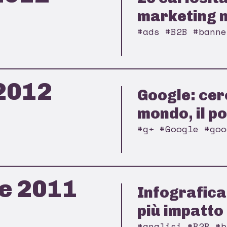
marketing n
#ads #B2B #banne
2012
Google: cer
mondo, il po
#g+ #Google #goo
e 2011
Infografica
più impatto n
#analisi #B2B #b