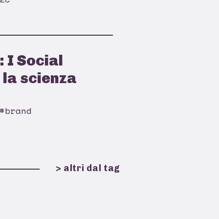
 I Social
la scienza
#brand
> altri dal tag