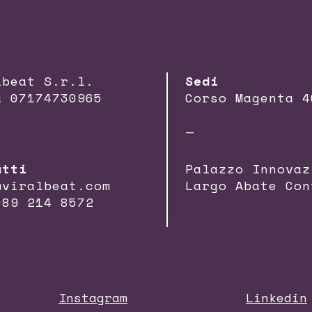
lbeat S.r.l.
Sedi
a 07174730965
Corso Magenta 4
—
atti
Palazzo Innovaz
@viralbeat.com
Largo Abate Con
089 214 8572
Instagram
Linkedin