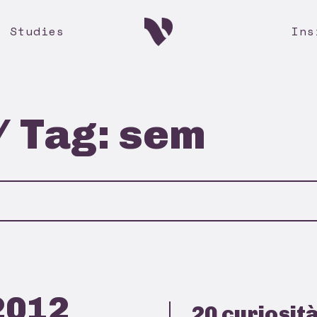
e Studies
Ins
/ Tag: sem
2012
20 curiosit