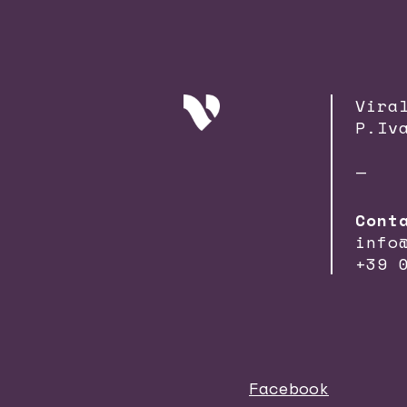
Vira
P.Iv
—
Cont
info
+39 
Facebook