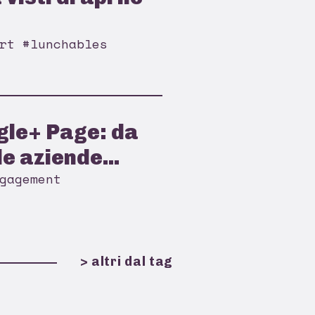
rt #lunchables
gle+ Page: da
e aziende...
gagement
> altri dal tag