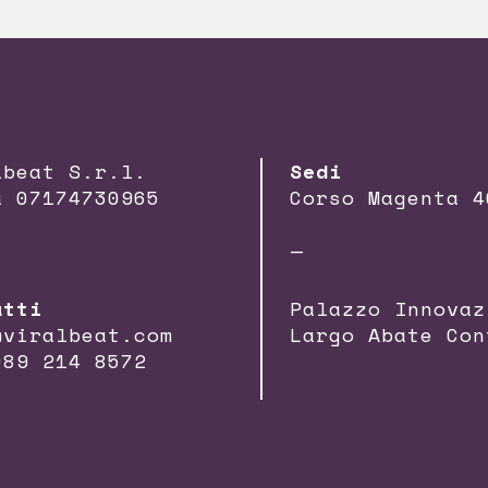
lbeat S.r.l.
Sedi
a 07174730965
Corso Magenta 4
—
atti
Palazzo Innovaz
@viralbeat.com
Largo Abate Con
089 214 8572