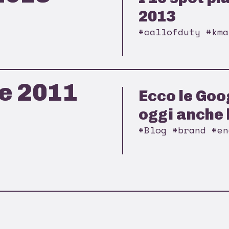
2013
#callofduty #kma
e 2011
Ecco le Goo
oggi anche l
#Blog #brand #en