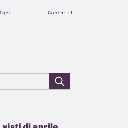
ight
Contatti
 visti di aprile