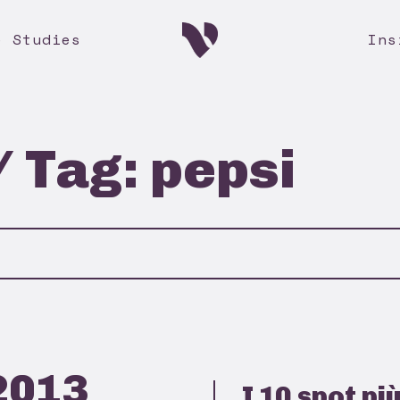
e Studies
Ins
/ Tag: pepsi
2013
I 10 spot più