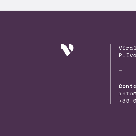
Vira
P.Iv
—
Cont
info
+39 