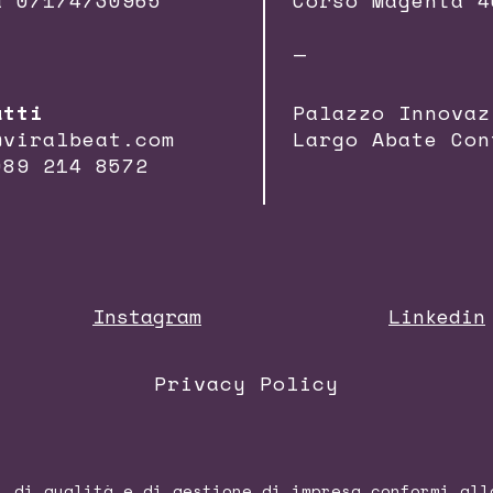
a 07174730965
Corso Magenta 4
—
atti
Palazzo Innovaz
@viralbeat.com
Largo Abate Con
089 214 8572
Instagram
Linkedin
Privacy Policy
i di qualità e di gestione di impresa conformi al