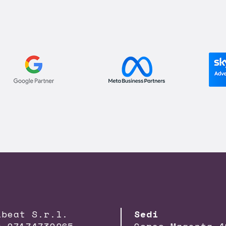
lbeat S.r.l.
Sedi