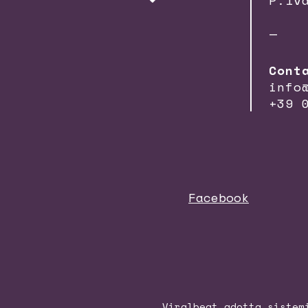
P.Iv
—
Cont
info
+39 
Facebook
Viralbeat adotta sistem