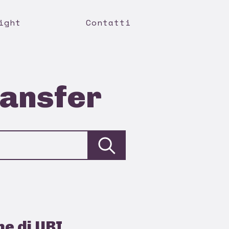
ight
Contatti
ransfer
ne di UBI