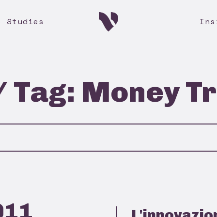
e Studies
Ins
 / Tag: Money T
011
L'innovazio