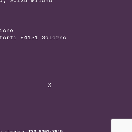
6, 20123 Milano
ione
forti 84121 Salerno
X
lo standard
ISO 9001:2015