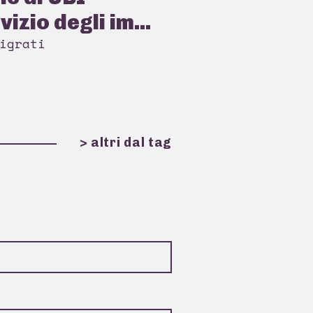
izio degli im...
igrati
> altri dal tag