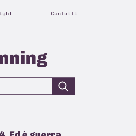
ight
Contatti
anning
4. Ed è guerra