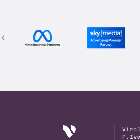
Vira
P.Iv