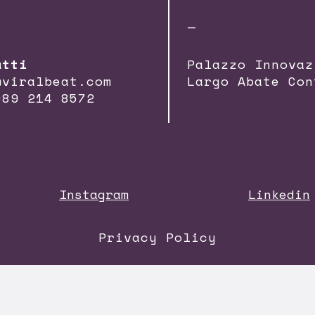
—
atti
Palazzo Innovaz
@viralbeat.com
Largo Abate Con
089 214 8572
Instagram
Linkedin
Privacy Policy
i di qualità e di gestione di impresa conformi al