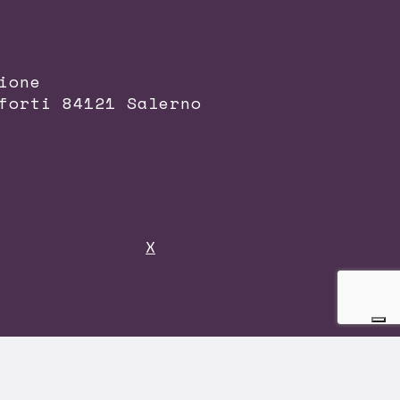
ione
forti 84121 Salerno
X
lo standard
ISO 9001:2015