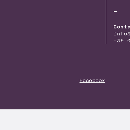
—
Cont
info
+39 
Facebook
Viralbeat adotta sistem