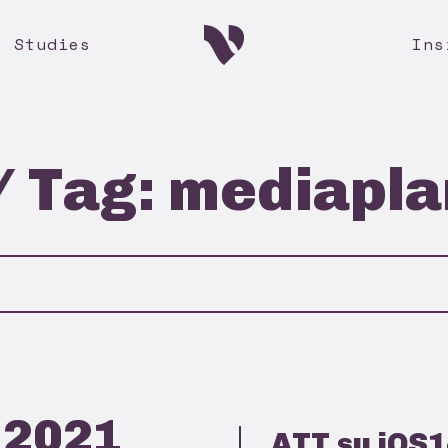
e Studies
Ins
/ Tag: mediapl
 2021
ATT su iOS1