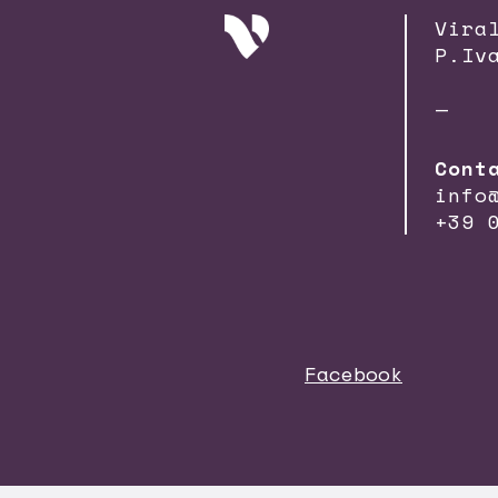
Vira
P.Iv
—
Cont
info
+39 
Facebook