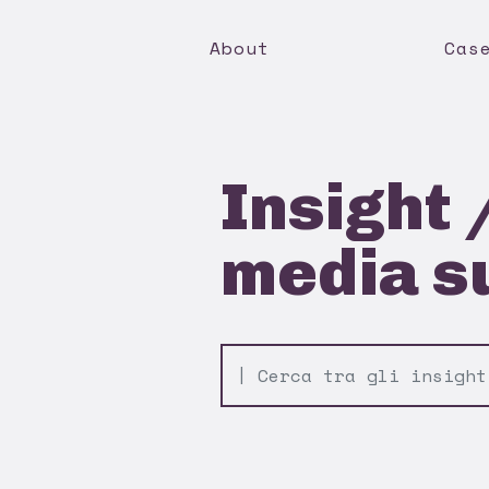
About
Cas
Insight 
media s