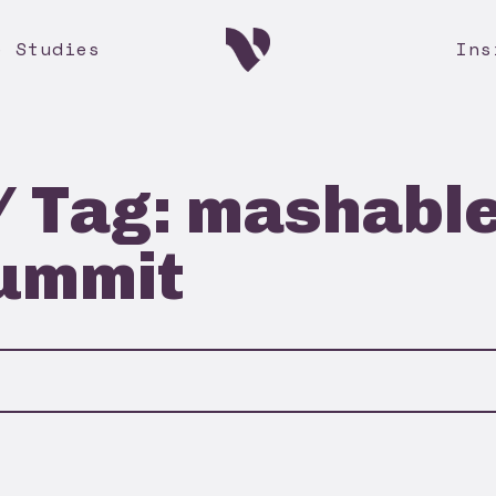
e Studies
Ins
/ Tag: mashable
ummit