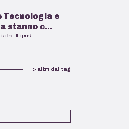
 Tecnologia e
a stanno c...
iale #ipad
> altri dal tag