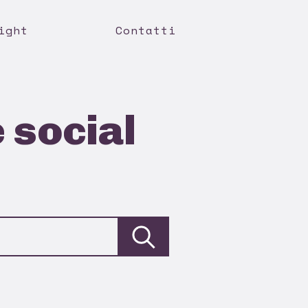
ight
Contatti
 social