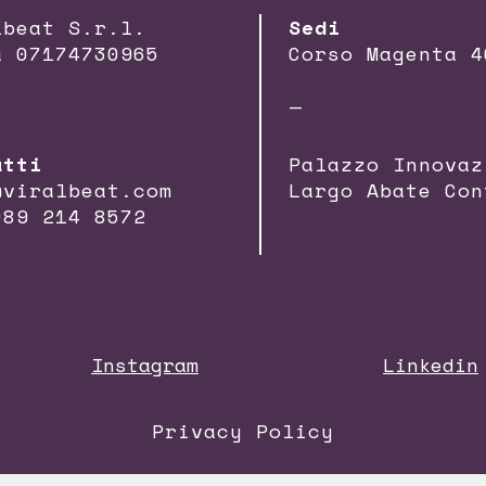
lbeat S.r.l.
Sedi
a 07174730965
Corso Magenta 4
—
atti
Palazzo Innovaz
@viralbeat.com
Largo Abate Con
089 214 8572
Instagram
Linkedin
Privacy Policy