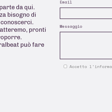
Email
parte da qui.
za bisogno di
a conoscerci.
Messaggio
tatteremo, pronti
roporre.
ralbeat può fare
Accetto l'
informa