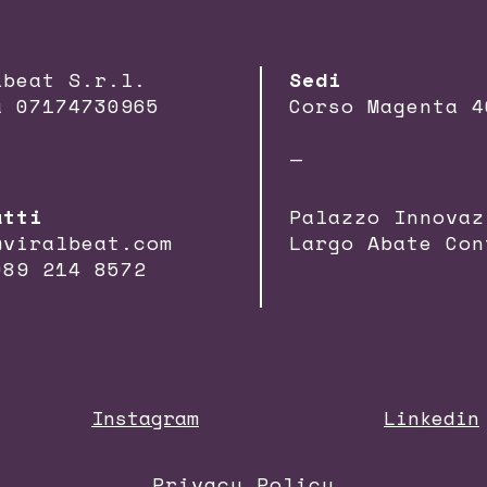
lbeat S.r.l.
Sedi
a 07174730965
Corso Magenta 4
—
atti
Palazzo Innovaz
@viralbeat.com
Largo Abate Con
089 214 8572
Instagram
Linkedin
Privacy Policy