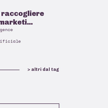
: raccogliere
marketi...
gence
ificiale
> altri dal tag