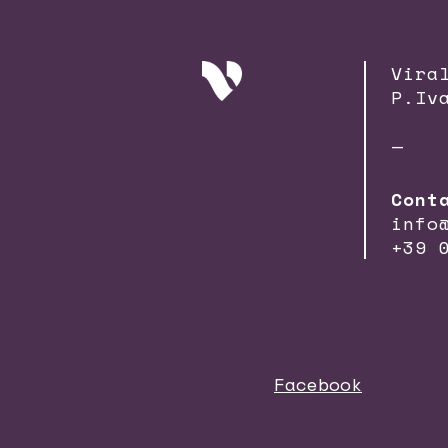
Vira
P.Iv
—
Cont
info
+39 
Facebook