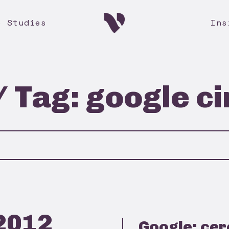
e Studies
Ins
/ Tag: google ci
2012
Google: cer