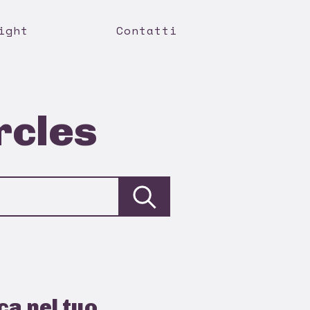
ight
Contatti
rcles
ca nel tuo