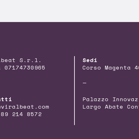
lbeat S.r.l.
Sedi
a 07174730965
Corso Magenta 4
—
atti
Palazzo Innovaz
@viralbeat.com
Largo Abate Con
089 214 8572