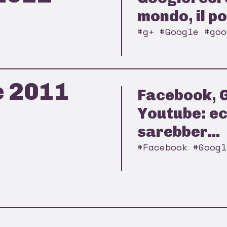
mondo, il po
#g+ #Google #goo
e 2011
Facebook, 
Youtube: e
sarebber...
#Facebook #Googl