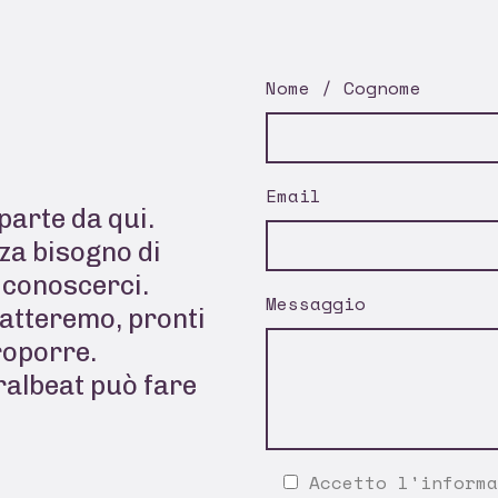
Nome / Cognome
Email
parte da qui.
za bisogno di
a conoscerci.
Messaggio
tatteremo, pronti
roporre.
ralbeat può fare
Accetto l'
informa