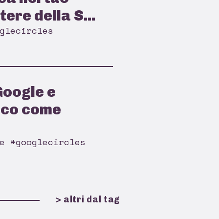
tere della S...
glecircles
Google e
cco come
e #googlecircles
> altri dal tag