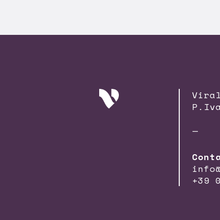
Vira
P.Iv
—
Cont
info
+39 