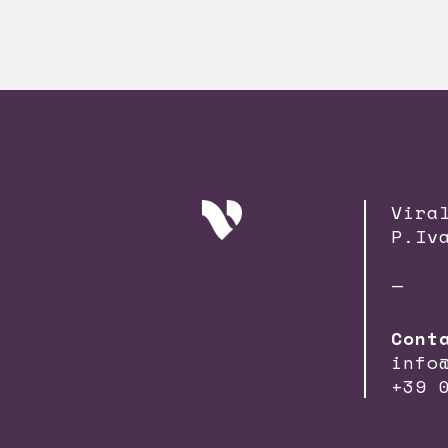
Vira
P.Iv
—
Cont
info
+39 