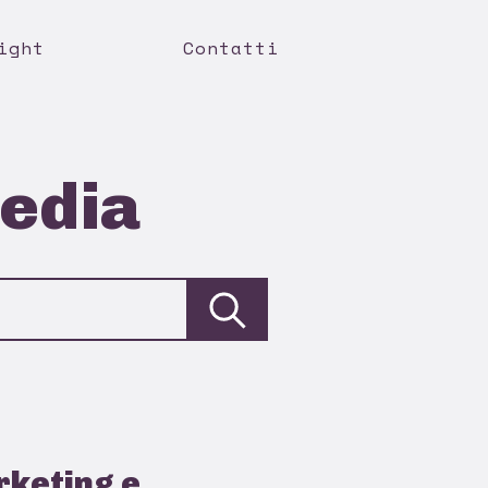
ight
Contatti
media
rketing e