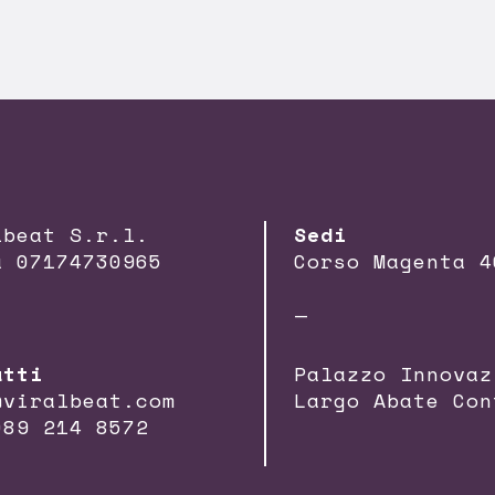
lbeat S.r.l.
Sedi
a 07174730965
Corso Magenta 4
—
atti
Palazzo Innovaz
@viralbeat.com
Largo Abate Con
089 214 8572