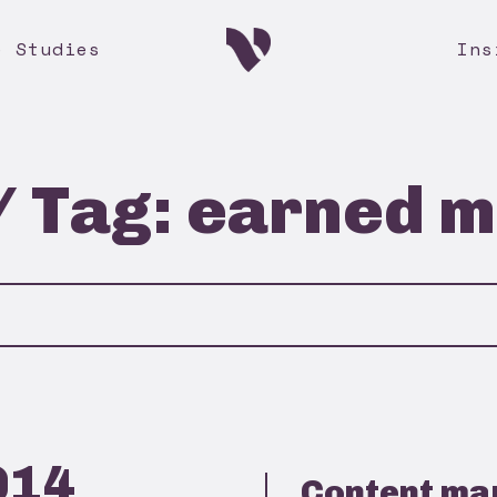
e Studies
Ins
/ Tag: earned 
014
Content ma