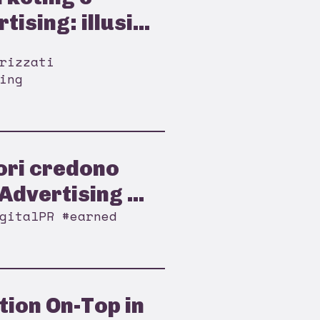
ising: illusi...
rizzati
ing
ori credono
Advertising ...
gitalPR #earned
ion On-Top in