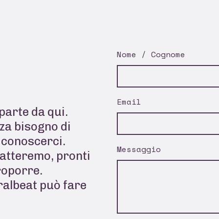
Nome / Cognome
Email
parte da qui.
za bisogno di
a conoscerci.
Messaggio
tatteremo, pronti
roporre.
ralbeat può fare