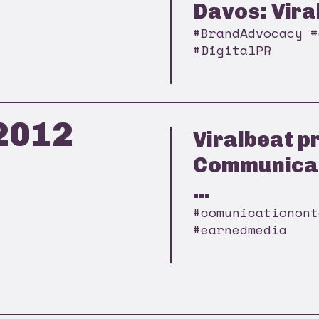
Davos: Viral
#BrandAdvocacy #
#DigitalPR
2012
Viralbeat p
Communicat
...
#comunicationont
#earnedmedia