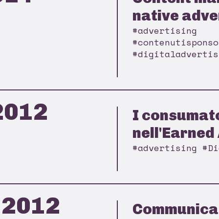
native advert
#advertising
#contenutisponso
#digitaladvertis
2012
I consumat
nell'Earned 
#advertising #Di
 2012
Communicat