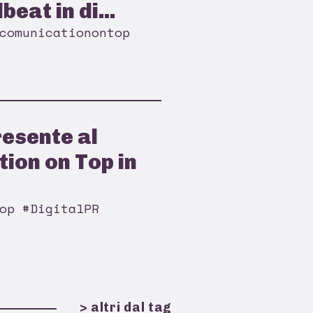
beat in di...
comunicationontop
resente al
ion on Top in
op #DigitalPR
> altri dal tag