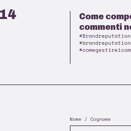
014
Come compo
commenti n
#Brandreputation
#brandreputation
#comegestireicom
Nome / Cognome