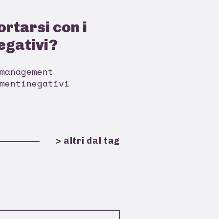
rtarsi con i
egativi?
management
mentinegativi
> altri dal tag