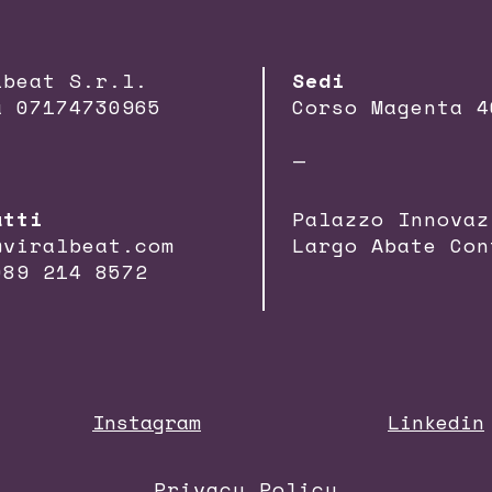
lbeat S.r.l.
Sedi
a 07174730965
Corso Magenta 4
—
atti
Palazzo Innovaz
@viralbeat.com
Largo Abate Con
089 214 8572
Instagram
Linkedin
Privacy Policy