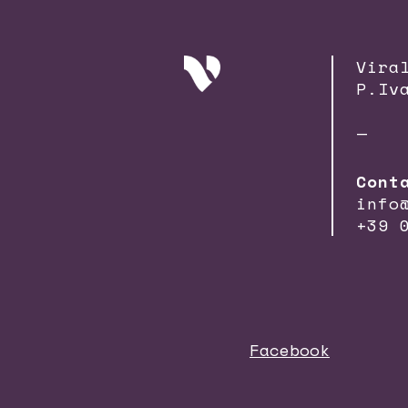
Vira
P.Iv
—
Cont
info
+39 
Facebook