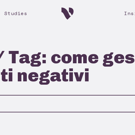
e Studies
Ins
/ Tag: come gest
i negativi