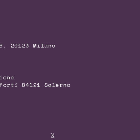
6, 20123 Milano
ione
forti 84121 Salerno
X