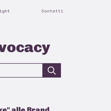
ight
Contatti
dvocacy
ke" alle Brand