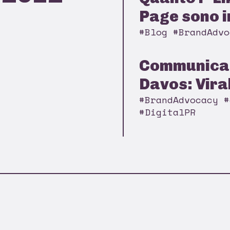
Page sono in
#Blog #BrandAdvo
Communicat
Davos: Viral
#BrandAdvocacy #
#DigitalPR