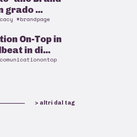
 grado ...
cacy #brandpage
ion On-Top in
beat in di...
comunicationontop
> altri dal tag