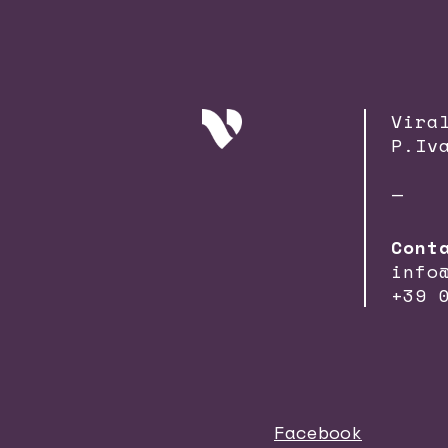
Vira
P.Iv
—
Cont
info
+39 
Facebook