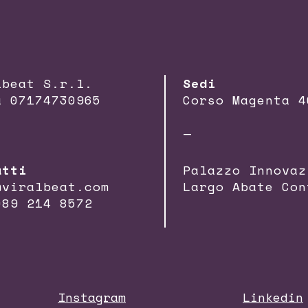
lbeat S.r.l.
Sedi
a 07174730965
Corso Magenta 4
—
atti
Palazzo Innovaz
@viralbeat.com
Largo Abate Con
089 214 8572
Instagram
Linkedin