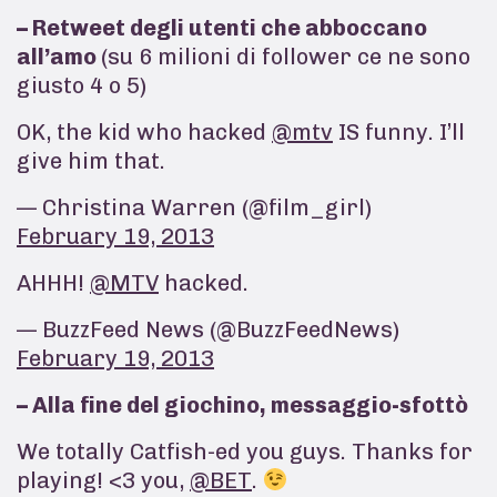
– Retweet degli utenti che abboccano
all’amo
(su 6 milioni di follower ce ne sono
giusto 4 o 5)
OK, the kid who hacked
@mtv
IS funny. I’ll
give him that.
— Christina Warren (@film_girl)
February 19, 2013
AHHH!
@MTV
hacked.
— BuzzFeed News (@BuzzFeedNews)
February 19, 2013
– Alla fine del giochino, messaggio-sfottò
We totally Catfish-ed you guys. Thanks for
playing! <3 you,
@BET
.