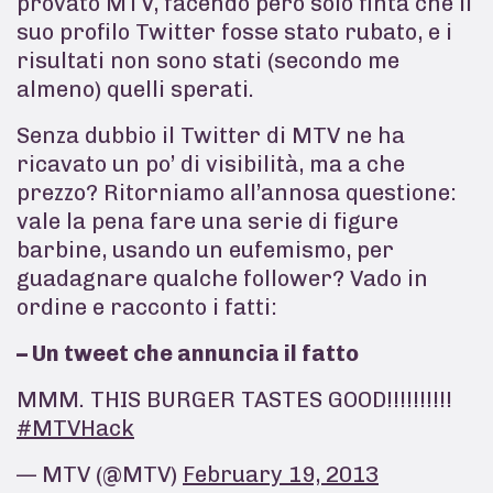
provato MTV, facendo però solo finta che il
suo profilo Twitter fosse stato rubato, e i
risultati non sono stati (secondo me
almeno) quelli sperati.
Senza dubbio il Twitter di MTV ne ha
ricavato un po’ di visibilità, ma a che
prezzo? Ritorniamo all’annosa questione:
vale la pena fare una serie di figure
barbine, usando un eufemismo, per
guadagnare qualche follower? Vado in
ordine e racconto i fatti:
– Un tweet che annuncia il fatto
MMM. THIS BURGER TASTES GOOD!!!!!!!!!!
#MTVHack
— MTV (@MTV)
February 19, 2013