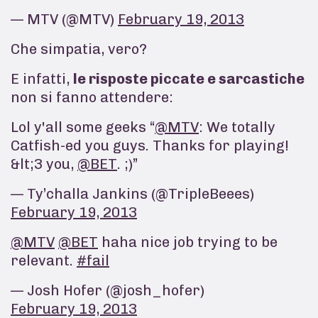
— MTV (@MTV)
February 19, 2013
Che simpatia, vero?
E infatti,
le risposte piccate e sarcastiche
non si fanno attendere:
Lol y'all some geeks “
@MTV
: We totally
Catfish-ed you guys. Thanks for playing!
&lt;3 you,
@BET
. ;)”
— Ty’challa Jankins (@TripleBeees)
February 19, 2013
@MTV
@BET
haha nice job trying to be
relevant.
#fail
— Josh Hofer (@josh_hofer)
February 19, 2013