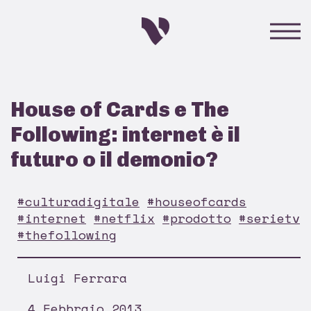
House of Cards e The
Following: internet è il
futuro o il demonio?
#culturadigitale
#houseofcards
#internet
#netflix
#prodotto
#serietv
#thefollowing
Luigi Ferrara
4 Febbraio 2013