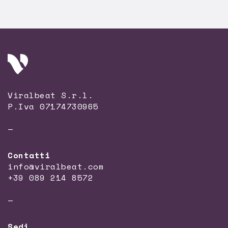
Viralbeat S.r.l.
P.Iva 07174730965
—
Contatti
info@viralbeat.com
+39 089 214 8572
—
Sedi