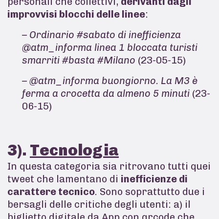
personali che collettivi,
derivanti dagli
improvvisi blocchi delle linee
:
– Ordinario #sabato di inefficienza
@atm_informa linea 1 bloccata turisti
smarriti #basta #Milano
(23-05-15)
– @atm_informa buongiorno. La M3 è
ferma a crocetta da almeno 5 minuti
(23-
06-15)
3).
Tecnologia
In questa categoria sia ritrovano tutti quei
tweet che lamentano di
inefficienze di
carattere tecnico
. Sono soprattutto due i
bersagli delle critiche degli utenti: a) il
biglietto digitale da App con qrcode che