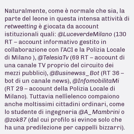
Naturalmente, come è normale che sia, la
parte del leone in questa intensa attività di
retweetting
è giocata da account
istituzionali quali:
@LuceverdeMilano
(130
RT – account informativo gestito in
collaborazione con l’ACI e la Polizia Locale
di Milano ),
@TelesiaTv
(69 RT – account di
una canale TV proprio del circuito dei
mezzi pubblici),
@Businewss_Bot
(RT 36 –
bot di un canale news),
@InfomobilitaMi
(RT 29 – account della Polizia Locale di
Milano). Tuttavia nellìelenco compaiono
anche moltissimi cittadini ordinari, come
lo studente di ingegneria
@A_Mambrini
o
@zok87
(dal cui profilo si evince solo che
ha una predilezione per cappelli bizzarri).