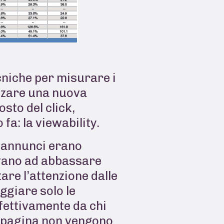
ecniche per misurare i
lizzare una nuova
sto del click,
fa: la viewability.
i annunci erano
avano ad abbassare
are l’attenzione dalle
ggiare solo le
ffettivamente da chi
di pagina non vengono