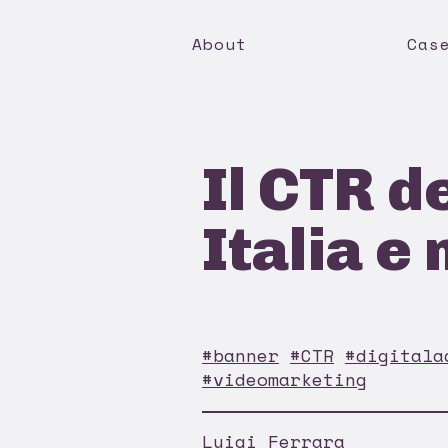
About
Cas
Il CTR d
Italia e
#banner
#CTR
#digitala
#videomarketing
Luigi Ferrara