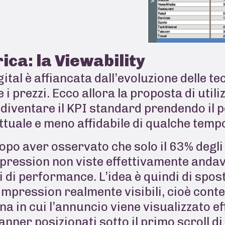
ca: la Viewability
ital è affiancata dall’evoluzione delle t
re i prezzi. Ecco allora la proposta di uti
iventare il KPI standard prendendo il po
tuale e meno affidabile di qualche tempo 
dopo aver osservato che solo il 63% degl
 impression non viste effettivamente and
i di performance. L’idea è quindi di spost
 impression realmente visibili, cioè conte
ina in cui l’annuncio viene visualizzato e
banner posizionati sotto il primo scroll 