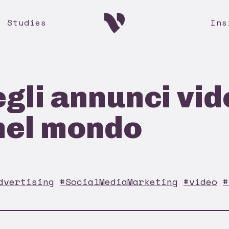
e Studies
Ins
egli annunci vid
 nel mondo
dvertising
#SocialMediaMarketing
#video
#