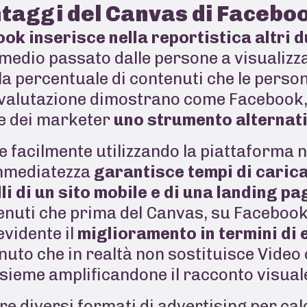
antaggi del Canvas di Faceb
ook inserisce nella reportistica
altri d
 medio passato dalle persone a visualizza
 la percentuale di contenuti che le perso
 valutazione dimostrano come Facebook, 
ne dei marketer
uno strumento alternati
e facilmente utilizzando la piattaforma n
immediatezza
garantisce tempi di caric
li di un sito mobile e di una landing pa
enuti che prima del Canvas, su Faceboo
evidente il
miglioramento in termini d
nuto che in realtà non sostituisce Video 
sieme amplificandone il racconto visual
re diversi formati di advertising per cal