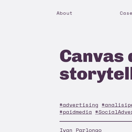
About
Cas
Canvas d
storytel
#advertising
#analisip
#paidmedia
#SocialAdve
Ivan Parlongo