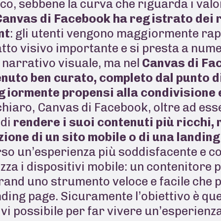
co, sebbene la curva che riguarda i valo
Canvas di Facebook ha registrato dei ri
nt
: gli utenti vengono maggiormente rapi
tto visivo importante e si presta a nu
 narrativo visuale, ma nel
Canvas di Fac
nuto ben curato, completo dal punto di
giormente propensi alla condivisione
hiaro, Canvas di Facebook, oltre ad esse
 di
rendere i suoi contenuti più ricchi,
zione di un sito mobile o di una landin
rso un’esperienza più soddisfacente e co
izza i dispositivi mobile: un contenitore 
brand uno strumento veloce e facile che 
nding page. Sicuramente l’obiettivo è que
vi possibile
per far vivere un’esperienz