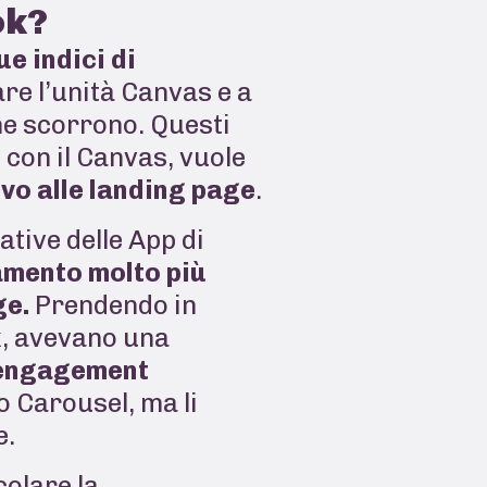
ook?
ue indici di
re l’unità Canvas e a
ne scorrono. Questi
con il Canvas, vuole
vo alle landing page
.
ative delle App di
amento molto più
ge.
Prendendo in
k, avevano una
i engagement
o Carousel, ma li
e.
colare la