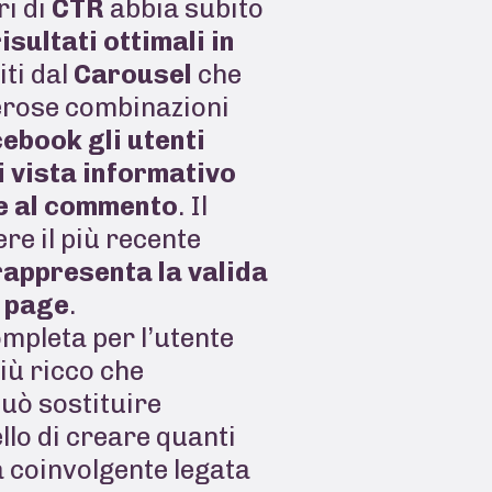
ri di
CTR
abbia subito
sultati ottimali in
ti dal
Carousel
che
merose combinazioni
ebook gli utenti
 vista informativo
 e al commento
. Il
re il più recente
 rappresenta la valida
g page
.
mpleta per l’utente
più ricco che
può sostituire
llo di creare quanti
a coinvolgente legata