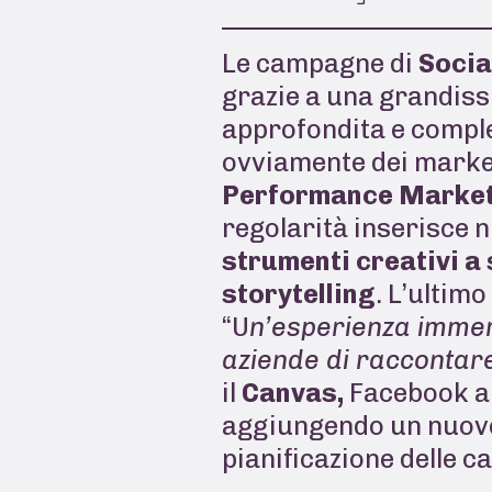
Le campagne di
Socia
grazie a una grandiss
approfondita e complet
ovviamente dei markete
Performance Market
regolarità inserisce n
strumenti creativi a 
storytelling
. L’ultim
“U
n’esperienza immers
aziende di raccontare
il
Canvas,
Facebook alz
aggiungendo un nuovo 
pianificazione delle 