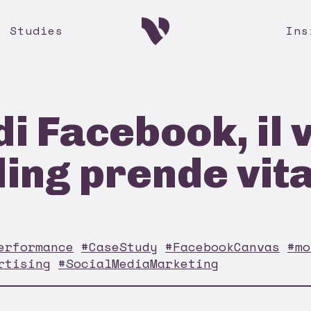
e Studies
Ins
i Facebook, il 
ling prende vit
erformance
#CaseStudy
#FacebookCanvas
#mo
rtising
#SocialMediaMarketing