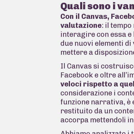
Quali sono i v
Con il Canvas, Faceb
valutazione
:
il tempo
interagire con essa e
due nuovi elementi di
mettere a disposizio
Il Canvas si costruisc
Facebook e oltre all’
veloci rispetto a quel
considerazione i cont
funzione narrativa, è 
restituito da un conte
accorpa mettendoli in
Abbiamo analizzato i t