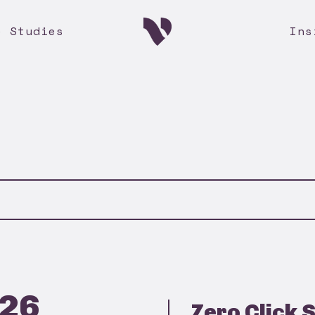
e Studies
Ins
026
Zero Click S