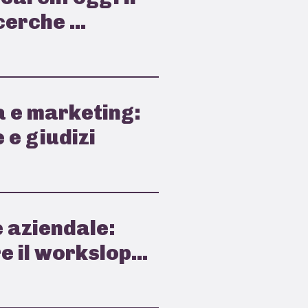
cerche ...
a e marketing:
e e giudizi
 aziendale:
 il workslop...