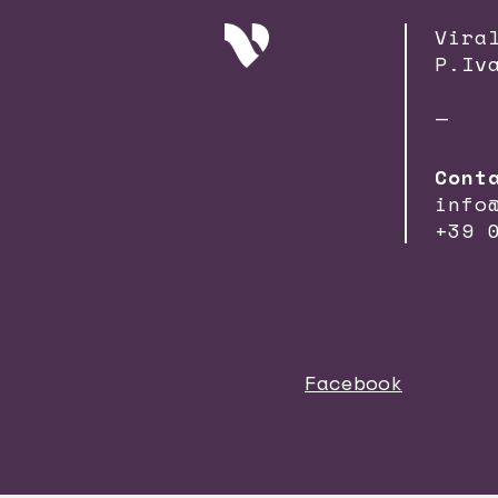
Vira
P.Iv
—
Cont
info
+39 
Facebook