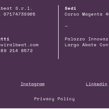
lbeat S.r.l.
Sedi
a 07174730965
Corso Magenta 4
—
atti
Palazzo Innovaz
@viralbeat.com
Largo Abate Con
089 214 8572
Instagram
Linkedin
Privacy Policy