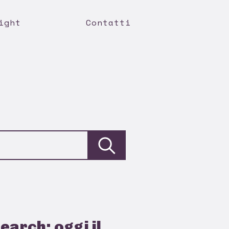
ight
Contatti
earch: oggi il