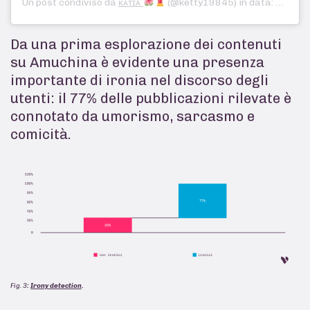
Un post condiviso da
ᴋᴀᴛɪᴀ
(@ketty19845) in data:
28 Feb 
Da una prima esplorazione dei contenuti
su Amuchina è evidente una presenza
importante di ironia nel discorso degli
utenti: il 77% delle pubblicazioni rilevate è
connotato da umorismo, sarcasmo e
comicità.
Fig. 3
:
Irony detection
.