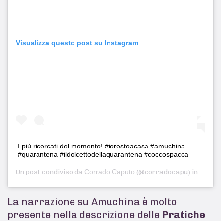
Visualizza questo post su Instagram
I più ricercati del momento! #iorestoacasa #amuchina
#quarantena #ildolcettodellaquarantena #coccospacca
Un post condiviso da
Corrado Caputo
(@corradocapu) in data:
La narrazione su Amuchina è molto
presente nella descrizione delle
Pratiche