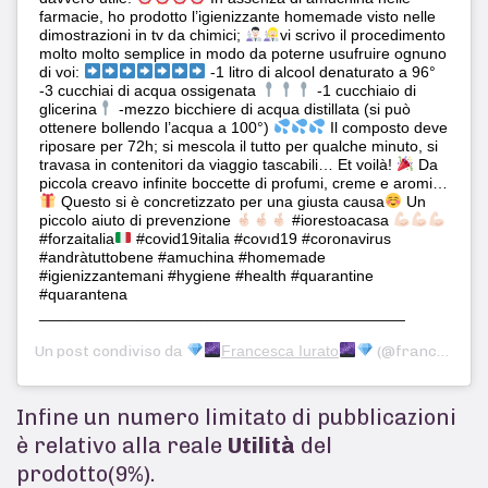
farmacie, ho prodotto l’igienizzante homemade visto nelle
dimostrazioni in tv da chimici;
vi scrivo il procedimento
molto molto semplice in modo da poterne usufruire ognuno
di voi:
-1 litro di alcool denaturato a 96°
-3 cucchiai di acqua ossigenata
-1 cucchiaio di
glicerina
-mezzo bicchiere di acqua distillata (si può
ottenere bollendo l’acqua a 100°)
Il composto deve
riposare per 72h; si mescola il tutto per qualche minuto, si
travasa in contenitori da viaggio tascabili… Et voilà!
Da
piccola creavo infinite boccette di profumi, creme e aromi…
Questo si è concretizzato per una giusta causa
Un
piccolo aiuto di prevenzione
#iorestoacasa
#forzaitalia
#covid19italia #covıd19 #coronavirus
#andràtuttobene #amuchina #homemade
#igienizzantemani #hygiene #health #quarantine
#quarantena
__________________________________________
Un post condiviso da
Francesca Iurato
(@francy_iuri) in data:
Infine un numero limitato di pubblicazioni
è relativo alla reale
Utilità
del
prodotto(9%).