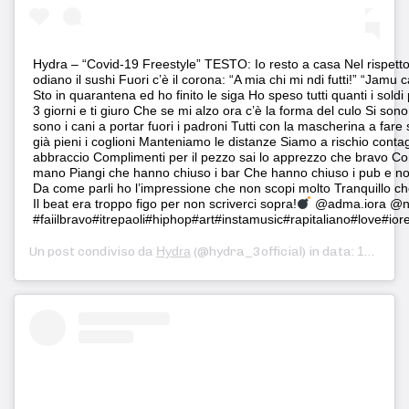
Hydra – “Covid-19 Freestyle” TESTO: Io resto a casa Nel rispetto 
odiano il sushi Fuori c’è il corona: “A mia chi mi ndi futti!” “Jamu
Sto in quarantena ed ho finito le siga Ho speso tutti quanti i sold
3 giorni e ti giuro Che se mi alzo ora c’è la forma del culo Si sono 
sono i cani a portar fuori i padroni Tutti con la mascherina a fare
già pieni i coglioni Manteniamo le distanze Siamo a rischio contag
abbraccio Complimenti per il pezzo sai lo apprezzo che bravo Con
mano Piangi che hanno chiuso i bar Che hanno chiuso i pub e non p
Da come parli ho l’impressione che non scopi molto Tranquillo ch
Il beat era troppo figo per non scriverci sopra!
@adma.iora @non
#faiilbravo#itrepaoli#hiphop#art#instamusic#rapitaliano#love#
Un post condiviso da
Hydra
(@hydra_3official) in data:
13 Mar 2020 alle ore 11:52 PDT