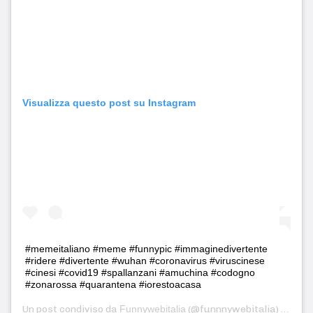
Visualizza questo post su Instagram
#memeitaliano #meme #funnypic #immaginedivertente
#ridere #divertente #wuhan #coronavirus #viruscinese
#cinesi #covid19 #spallanzani #amuchina #codogno
#zonarossa #quarantena #iorestoacasa
Un post condiviso da
Funnywebitalia
(@funnnywebitalia) in data: